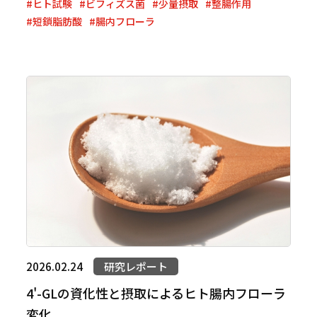
#ヒト試験
#ビフィズス菌
#少量摂取
#整腸作用
#短鎖脂肪酸
#腸内フローラ
2026.02.24
研究レポート
4'-GLの資化性と摂取によるヒト腸内フローラ
変化