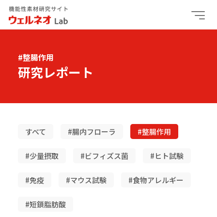
#整腸作用
研究レポート
すべて
#腸内フローラ
#整腸作用
#少量摂取
#ビフィズス菌
#ヒト試験
#免疫
#マウス試験
#食物アレルギー
#短鎖脂肪酸