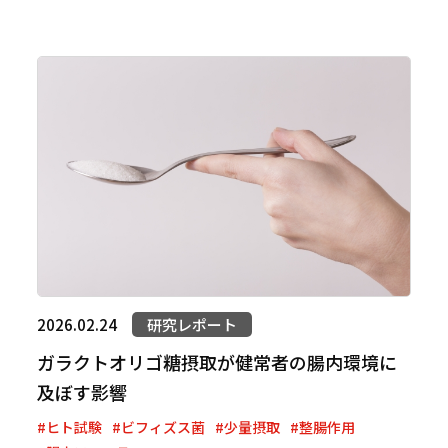
2026.02.24
研究レポート
ガラクトオリゴ糖摂取が健常者の腸内環境に
及ぼす影響
#ヒト試験
#ビフィズス菌
#少量摂取
#整腸作用