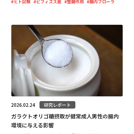
#ヒト試験
#ビフィズス菌
#整腸作用
#腸内フローラ
2026.02.24
研究レポート
ガラクトオリゴ糖摂取が健常成人男性の腸内
環境に与える影響