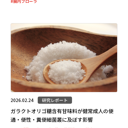
#腸内フローラ
2026.02.24
研究レポート
ガラクトオリゴ糖含有甘味料が健常成人の便
通・便性・糞便細菌叢に及ぼす影響