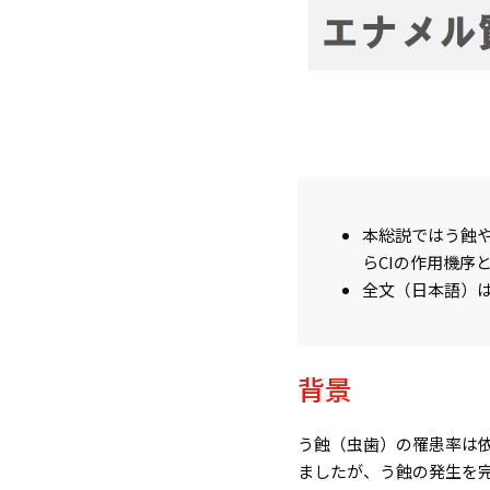
本総説ではう蝕
ら
CI
の作用機序
全文（日本語）
背景
う蝕（虫歯）の罹患率は
ましたが、う蝕の発生を