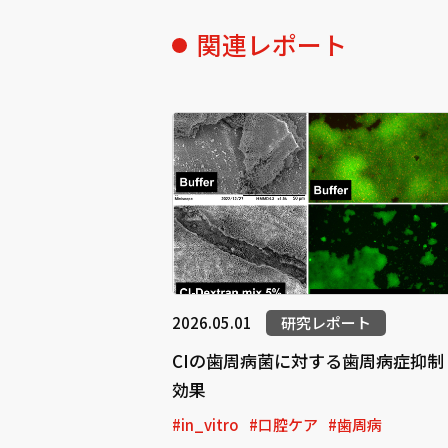
関連レポート
2026.05.01
研究レポート
CIの歯周病菌に対する歯周病症抑制
効果
#in_vitro
#口腔ケア
#歯周病