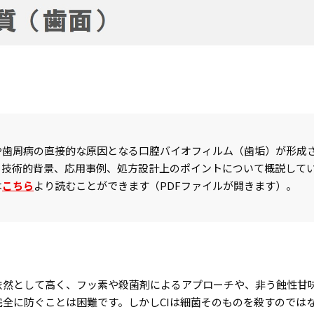
や歯周病の直接的な原因となる口腔バイオフィルム（歯垢）が形成
と技術的背景、応用事例、処方設計上のポイントについて概説して
は
こちら
より読むことができます
（
PDF
ファイルが開きます）。
依然として高く、フッ素や殺菌剤によるアプローチや、非う蝕性甘
完全に防ぐことは困難です。しかし
CI
は細菌そのものを殺すのでは