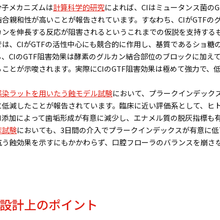
分子メカニズムは
計算科学的研究
によれば、
CI
はミュータンス菌の
G
結合親和性が高いことが報告されています。すなわち、
CI
が
GTF
の
カンを伸長する反応が阻害されるというこれまでの仮説を支持する
では、
CI
が
GTF
の活性中心にも競合的に作用し、基質であるショ糖
ち、
CI
の
GTF
阻害効果は酵素のグルカン結合部位のブロックに加え
ることが示唆されます。実際に
CI
の
GTF
阻害効果は極めて強力で、
感染ラットを用いたう蝕モデル試験
において、プラークインデック
に低減したことが報告されています。臨床に近い評価系として、ヒ
I
添加によって歯垢形成が有意に減少し、エナメル質の脱灰指標も
床試験
においても、
3
日間の介入でプラークインデックスが有意に低
抗う蝕効果を示すにもかかわらず、口腔フローラのバランスを崩さ
設計上のポイント