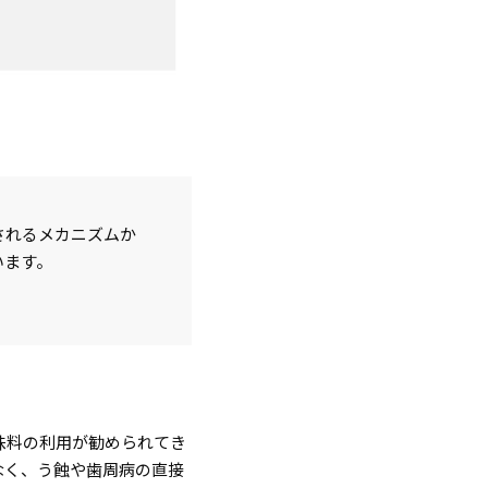
されるメカニズムか
います。
味料の利用が勧められてき
なく、う蝕や歯周病の直接