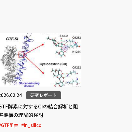
2026.02.24
研究レポート
GTF酵素に対するCIの結合解析と阻
害機構の理論的検討
#GTF阻害
#in_silico