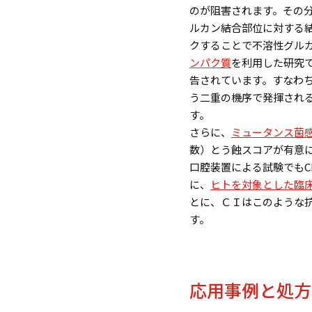
のが阻害されます。その
ルカン結合部位に対する
クすることで不溶性グル
ンパク質
を利用した研究
告されています。すなわ
う二重の機序で発揮され
す。
さらに、
ミュータンス菌
数）とう蝕スコアが有意
口腔装置による試験でも
C
に、
ヒトを対象とした臨
とに、ＣＩはこのような
す。
応用事例と処方