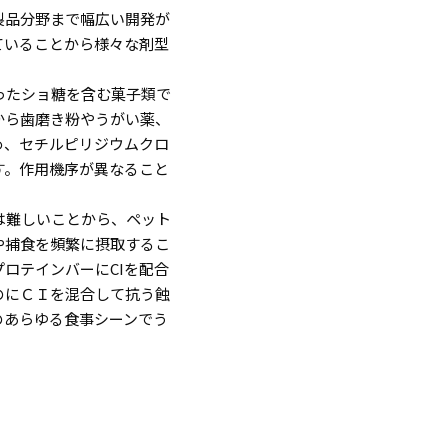
製品分野まで幅広い開発が
ていることから様々な剤型
ったショ糖を含む菓子類で
から歯磨き粉やうがい薬、
め、セチルピリジウムクロ
す。作用機序が異なること
は難しいことから、ペット
や捕食を頻繁に摂取するこ
ロテインバーにCIを配合
のにＣＩを混合して抗う蝕
のあらゆる食事シーンでう