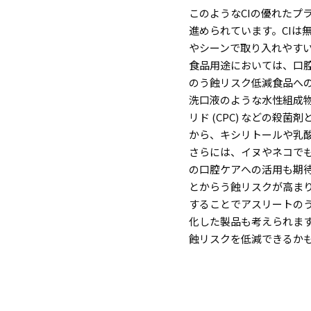
このような
CI
の優れたプ
進められています。
CI
は
やシーンで取り入れやす
食品用途においては、口
のう蝕リスク低減食品へ
洗口液のような水性組成
リド
(CPC)
などの殺菌剤
から、キシリトールや乳
さらには、イヌやネコで
の口腔ケアへの活用も期
とからう蝕リスクが高ま
することでアスリートの
化した製品も考えられます
蝕リスクを低減できるか