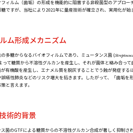
オフィルム（歯垢）の形成を機能的に阻害する非殺菌型のアプロー
ゴ糖ですが、当社により
2021
年に量産技術が確立され、実用化が始
ルム形成メカニズム
性の多糖からなるバイオフィルムであり、ミュータンス菌
(
Streptococ
よって糖質から不溶性グルカンを産生し、それが菌体と絡み合って
菌が有機酸を産生し、エナメル質を脱灰することでう蝕が発症する
や誤嚥性肺炎などのリスク増大を招きます。したがって、「歯垢を
方策と言えます。
技術的背景
ンス菌の
GTF
による糖質からの不溶性グルカン合成が著しく抑制さ