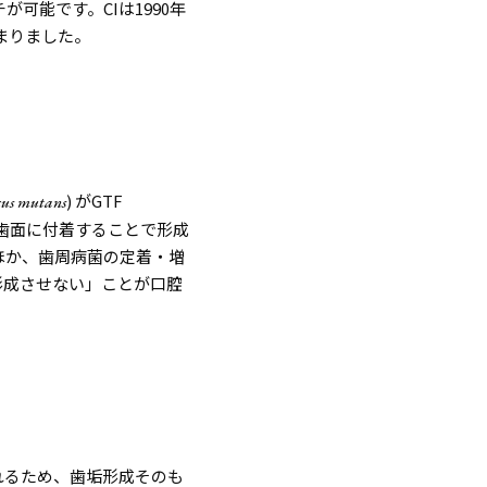
チが可能です。
CI
は
1990
年
まりました。
)
が
GTF
cus mutans
歯面に付着することで形成
ほか、歯周病菌の定着・増
形成させない」ことが口腔
れるため、歯垢形成そのも